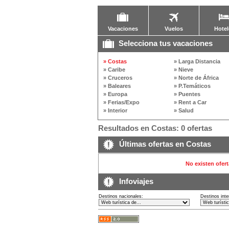
Vacaciones
Vuelos
Hotel
Selecciona tus vacaciones
» Costas
» Larga Distancia
» Caribe
» Nieve
» Cruceros
» Norte de África
» Baleares
» P.Temáticos
» Europa
» Puentes
» Ferias/Expo
» Rent a Car
» Interior
» Salud
Resultados en Costas: 0 ofertas
Últimas ofertas en Costas
No existen ofert
Infoviajes
Destinos nacionales:
Destinos inte