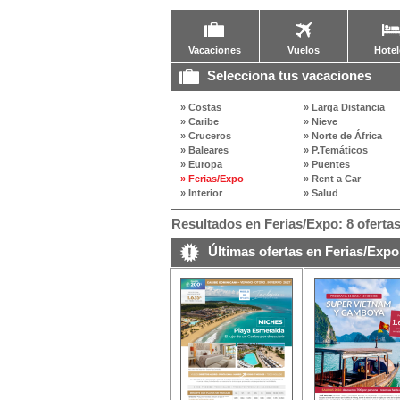
Vacaciones
Vuelos
Hotel
Selecciona tus vacaciones
» Costas
» Larga Distancia
» Caribe
» Nieve
» Cruceros
» Norte de África
» Baleares
» P.Temáticos
» Europa
» Puentes
» Ferias/Expo
» Rent a Car
» Interior
» Salud
Resultados en Ferias/Expo: 8 oferta
Últimas ofertas en Ferias/Expo