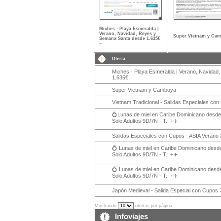
Miches · Playa Esmeralda |
Verano, Navidad, Reyes y
Super Vietnam y Cam
Semana Santa desde 1.635€
»
Oferta
Miches · Playa Esmeralda | Verano, Navida
1.635€
Super Vietnam y Camboya
Vietnam Tradicional - Salidas Especiales con
💍Lunas de miel en Caribe Dominicano desde
Solo Adultos 9D/7N - T.I +✈️
Salidas Especiales con Cupos - ASIA Verano 
💍 Lunas de miel en Caribe Dominicano desd
Solo Adultos 9D/7N - T.I +✈️
💍 Lunas de miel en Caribe Dominicano desd
Solo Adultos 9D/7N - T.I +✈️
Japón Medieval - Salida Especial con Cupos 
Mostrando
ofertas por página
Infoviajes