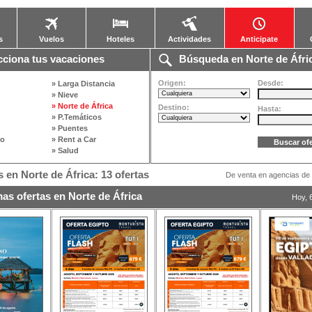
s
Vuelos
Hoteles
Actividades
Anticipate
ciona tus vacaciones
Búsqueda en Norte de Áfri
Origen:
Desde:
» Larga Distancia
» Nieve
» Norte de África
Destino:
Hasta:
» P.Temáticos
» Puentes
po
» Rent a Car
» Salud
 en Norte de África: 13 ofertas
De venta en agencias de 
as ofertas en Norte de África
Hoy, 