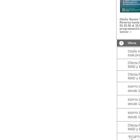
Otoño Nuevo 
Reserva hasta 
01.10.26 al 15.
programación,
senior »
Oferta
Otoño N
toda pr
Oferta 
MAD y B
Oferta 
MAD y B
ᴇɢɪᴘᴛᴏ 
desde 
ᴇɢɪᴘᴛᴏ 
desde 
ᴇɢɪᴘᴛᴏ 
desde 
Oferta 
MAD y B
"EGIPTO