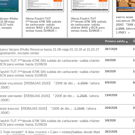
ᴇɢɪᴘᴛᴏ ᴅᴇꜱᴅᴇ
Verano 6%dto
Oferta Flash®-TUT
Oferta Flash®-TUT
ᴠᴀʟʟᴀᴅᴏʟɪᴅ【
31.08-viaja
I***desde 679€ SIN subida
I***desde 679€ SIN subida
03.27 toda
de carburante -salida
de carburante -salida
2026】『200€ 
 excepto
chárter MAD y BCN para
chárter MAD y BCN para
̶1̶.̶2̶5̶0̶€̶《aho
ventas hasta 31/08/26 »
ventas hasta 31/08/26 »
1.050€》 »
Primera salida
Ú
uevo Verano 6%dto Reserva hasta 31.08-viaja 01.10.26 al 15.03.27
28/7/2026
3
ogramación, excepto senior
Flash®-TUT I***desde 679€ SIN subida de carburante -salida chárter
3/8/2026
1
CN para ventas hasta 31/08/26
Flash®-TUT I***desde 679€ SIN subida de carburante -salida chárter
3/8/2026
1
CN para ventas hasta 31/08/26
6/9/2026
6
ᴅᴇꜱᴅᴇ ᴠᴀʟʟᴀᴅᴏʟɪᴅ【REBAJAS 2026】『200€ de dto.』 ̶1̶.̶2̶5̶0̶€̶《ahora
1.050€》
13/9/2026
1
ᴅᴇꜱᴅᴇ ꜱᴀɴᴛᴀɴᴅᴇʀ【REBAJAS 2026】『200€ de dto.』 ̶1̶.̶2̶5̶0̶€̶《ahora
1.050€》
20/9/2026
2
ᴅᴇꜱᴅᴇ ʙᴀᴅᴀᴊᴏᴢ【REBAJAS 2026】『200€ de dto.』 ̶1̶.̶2̶5̶0̶€̶《ahora
1.050€》
Flash®-TUT I***desde 679€ SIN subida de carburante -salida chárter
3/8/2026
3
CN para ventas hasta 31/08/26
 Todo Incluido": 8 días crucero + Cairo + visitas[Salidas desde Mad
28/2/2026
2