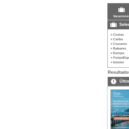
Vacacione
Selec
» Costas
» Caribe
» Cruceros
» Baleares
» Europa
» Ferias/Ex
» Interior
Resultados
Últim