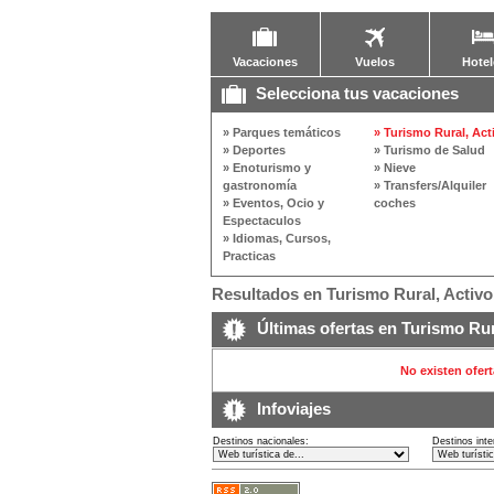
Vacaciones
Vuelos
Hotel
Selecciona tus vacaciones
» Parques temáticos
» Turismo Rural, Act
» Deportes
» Turismo de Salud
» Enoturismo y
» Nieve
gastronomía
» Transfers/Alquiler
» Eventos, Ocio y
coches
Espectaculos
» Idiomas, Cursos,
Practicas
Resultados en Turismo Rural, Activo:
Últimas ofertas en Turismo Rur
No existen ofert
Infoviajes
Destinos nacionales:
Destinos inte