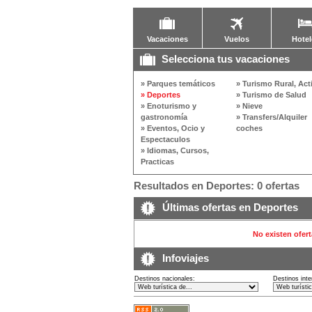
Vacaciones
Vuelos
Hotel
Selecciona tus vacaciones
» Parques temáticos
» Turismo Rural, Act
» Deportes
» Turismo de Salud
» Enoturismo y
» Nieve
gastronomía
» Transfers/Alquiler
» Eventos, Ocio y
coches
Espectaculos
» Idiomas, Cursos,
Practicas
Resultados en Deportes: 0 ofertas
Últimas ofertas en Deportes
No existen ofert
Infoviajes
Destinos nacionales:
Destinos inte