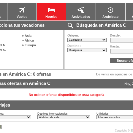
s
Vuelos
Hoteles
Actividades
Anticipate
ciona tus vacaciones
Búsqueda en América C
Origen:
Desde:
» Asia
» África
l N.
» Europa
Destino:
Hasta:
l S.
 en América C: 0 ofertas
De venta en agencias de 
as ofertas en América C
Hoy, 
No existen ofertas disponibles en esta categoría
iajes
les:
Destinos internacionales:
Utilidades:
Copyright © 