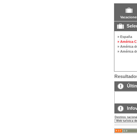
Vacacione
Selec
» España
» América C
» América de
» América de
Resultados
Últim
Infov
Destinos naciona