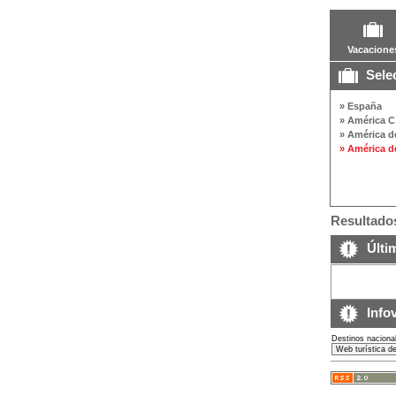
Vacacione
Selec
» España
» América C
» América de
» América de
Resultados
Últim
Infov
Destinos naciona