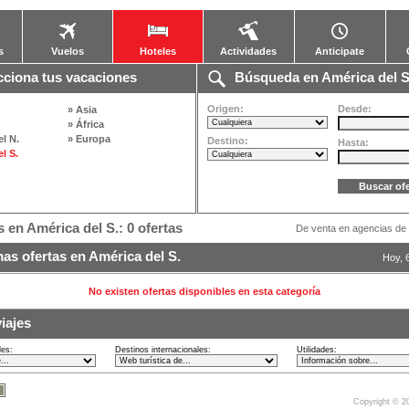
s
Vuelos
Hoteles
Actividades
Anticipate
ciona tus vacaciones
Búsqueda en América del S
Origen:
Desde:
» Asia
» África
l N.
» Europa
Destino:
Hasta:
l S.
 en América del S.: 0 ofertas
De venta en agencias de 
as ofertas en América del S.
Hoy, 
No existen ofertas disponibles en esta categoría
iajes
les:
Destinos internacionales:
Utilidades:
Copyright © 