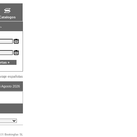
Catalogos
.
viaje españolas
6 Agosto 2026
2026
Bookingfax SL