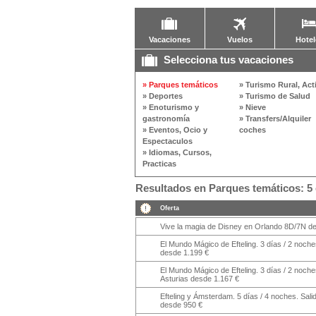
Vacaciones
Vuelos
Hotel
Selecciona tus vacaciones
» Parques temáticos
» Turismo Rural, Act
» Deportes
» Turismo de Salud
» Enoturismo y
» Nieve
gastronomía
» Transfers/Alquiler
» Eventos, Ocio y
coches
Espectaculos
» Idiomas, Cursos,
Practicas
Resultados en Parques temáticos: 5 
Oferta
Vive la magia de Disney en Orlando 8D/7N d
El Mundo Mágico de Efteling. 3 días / 2 noch
desde 1.199 €
El Mundo Mágico de Efteling. 3 días / 2 noche
Asturias desde 1.167 €
Efteling y Ámsterdam. 5 días / 4 noches. Sali
desde 950 €