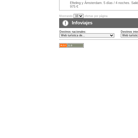
Efteling y Ámsterdam. 5 días / 4 noches. Sal
975 €
Mostrando
ofertas por página
Infoviajes
Destinos nacionales:
Destinos inte