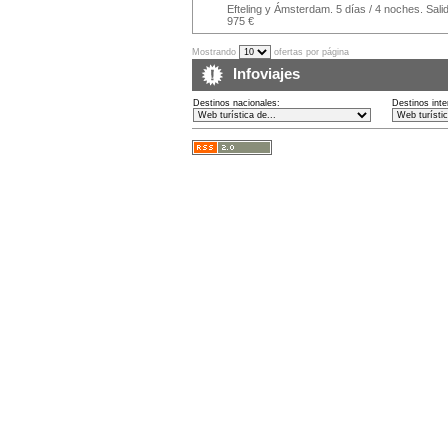
Efteling y Ámsterdam. 5 días / 4 noches. Sal
975 €
Mostrando
ofertas por página
Infoviajes
Destinos nacionales:
Destinos inte