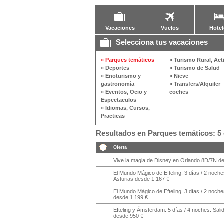
Vacaciones
Vuelos
Hotel
Selecciona tus vacaciones
» Parques temáticos
» Turismo Rural, Act
» Deportes
» Turismo de Salud
» Enoturismo y
» Nieve
gastronomía
» Transfers/Alquiler
» Eventos, Ocio y
coches
Espectaculos
» Idiomas, Cursos,
Practicas
Resultados en Parques temáticos: 5 
Oferta
Vive la magia de Disney en Orlando 8D/7N d
El Mundo Mágico de Efteling. 3 días / 2 noche
Asturias desde 1.167 €
El Mundo Mágico de Efteling. 3 días / 2 noch
desde 1.199 €
Efteling y Ámsterdam. 5 días / 4 noches. Sali
desde 950 €