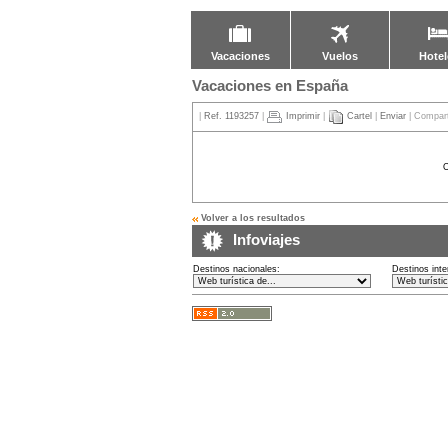
Vacaciones
Vuelos
Hotel
Vacaciones en España
|
Ref. 1193257
|
Imprimir
|
Cartel
|
Enviar
| Compart
Volver a los resultados
Infoviajes
Destinos nacionales:
Destinos inte