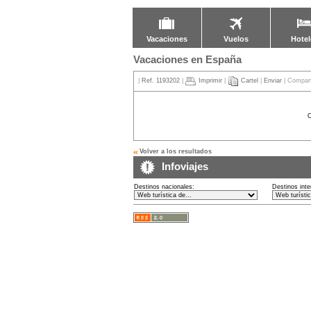
Vacaciones
Vuelos
Hotel
Vacaciones en España
|
Ref. 1193202
|
Imprimir
|
Cartel
|
Enviar
| Compart
Volver a los resultados
Infoviajes
Destinos nacionales:
Destinos inte