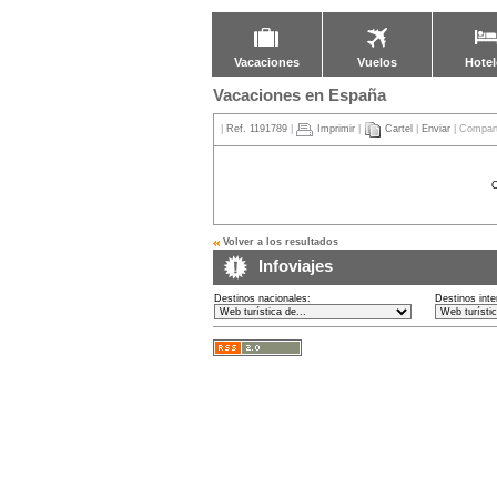
Vacaciones
Vuelos
Hotel
Vacaciones en España
|
Ref. 1191789
|
Imprimir
|
Cartel
|
Enviar
| Compart
Volver a los resultados
Infoviajes
Destinos nacionales:
Destinos inte