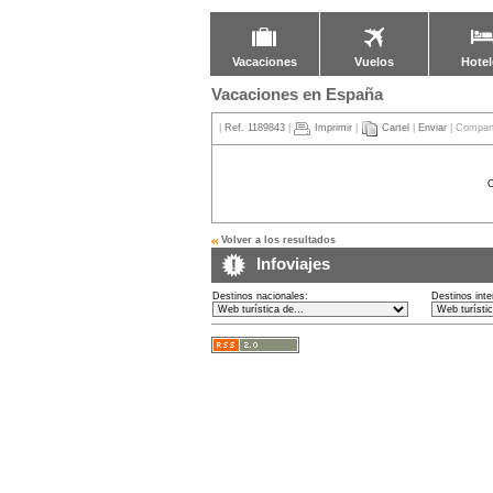
Vacaciones
Vuelos
Hotel
Vacaciones en España
|
Ref. 1189843
|
Imprimir
|
Cartel
|
Enviar
| Compart
Volver a los resultados
Infoviajes
Destinos nacionales:
Destinos inte