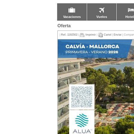
Vacaciones
Vuelos
Hotel
Oferta
|
Ref. 1192502
|
Imprimir
|
Cartel
|
Enviar
| Compart