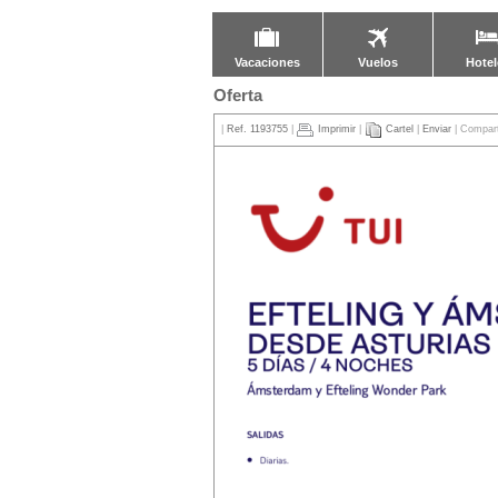
Vacaciones
Vuelos
Hotel
Oferta
|
Ref. 1193755
|
Imprimir
|
Cartel
|
Enviar
| Compart