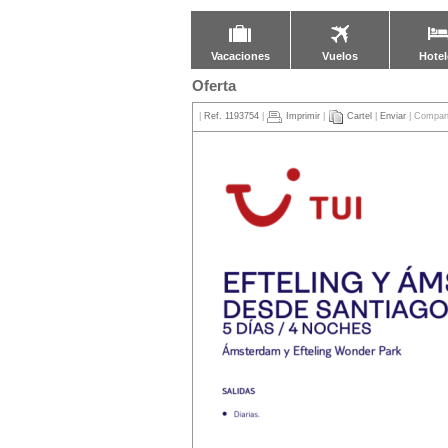
Vacaciones
Vuelos
Hotel
Oferta
|
Ref. 1193754
|
Imprimir
|
Cartel
|
Enviar
| Compart